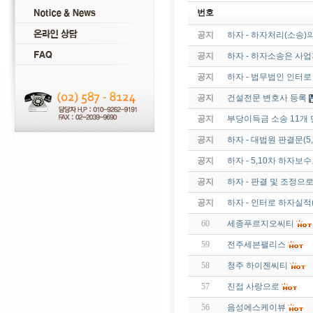
번호
공지
하자 - 하자처리(소송)
공지
하자 - 하자소송은 사
공지
하자 - 법무법인 인터
공지
건설전문 변호사 등록
공지
부당이득금 소송 11개 
공지
하자 - 대법원 판결문(
공지
하자 - 5,10차 하자보수
공지
하자 - 판결 및 조정으
공지
하자 - 인터로 하자실적
60
세종푸르지오씨티
59
전주세븐팰리스
58
청주 하이젠씨티
57
진접 사랑으로
56
음성에스케이뷰