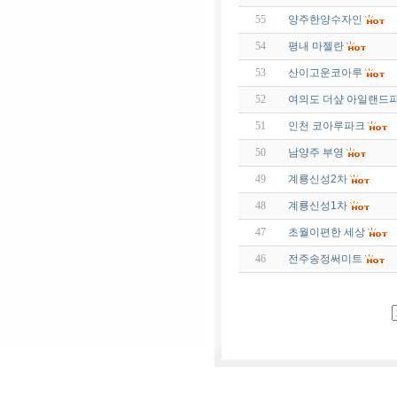
55
양주한양수자인
54
평내 마젤란
53
산이고운코아루
52
여의도 더샾 아일랜드
51
인천 코아루파크
50
남양주 부영
49
계룡신성2차
48
계룡신성1차
47
초월이편한 세상
46
전주송정써미트