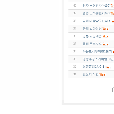
40
청주 부영장자마을7
39
광명 소하휴먼시아3
38
김해시 광남구산백조
37
동해 발한삼성
36
강릉 교동대림
35
동해 푸르지오
34
하늘도시우미린1단지
33
영종주공스카이빌10단
32
영종풍림1차2-1
31
일산역 이안