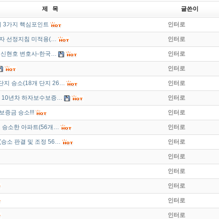
제 목
글쓴이
의 3가지 핵심포인트
인터로
업자 선정지침 미적용(…
인터로
로 신현호 변호사-한국…
인터로
인터로
단지 승소(18개 단지 26…
인터로
5, 10년차 하자보수보증…
인터로
보증금 승소!!!
인터로
로 승소한 아파트(56개…
인터로
(승소 판결 및 조정 56…
인터로
인터로
인터로
인터로
인터로
인터로