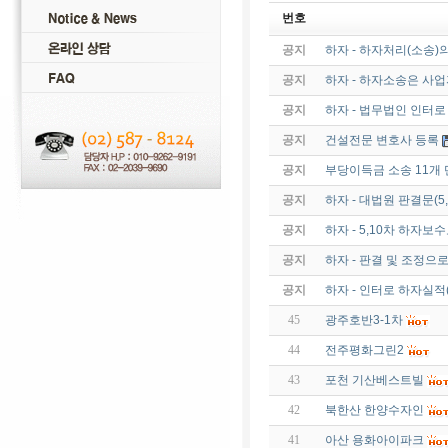
번호
공지
하자 - 하자처리(소송)
공지
하자 - 하자소송은 사
공지
하자 - 법무법인 인터
공지
건설전문 변호사 등록
공지
부당이득금 소송 11개 
공지
하자 - 대법원 판결문(
공지
하자 - 5,10차 하자보수
공지
하자 - 판결 및 조정으
공지
하자 - 인터로 하자실적
45
광주호반3-1차
44
전주평화그린2
43
포천 기산베스트빌
42
북한산 한양수자인
41
아산 용화아이파크