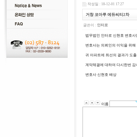
작성일 : 18-12-01 17:27
거창 코아루 에듀씨티2차
글쓴이 :
인터로
법무법인 인터로 신현호 변호사
변호사는 의뢰인의 이익을 위해 
귀 아파트에 최선의 결과가 도출
계약체결에 대하여 다시한번 감
변호사 신현호 배상
이름