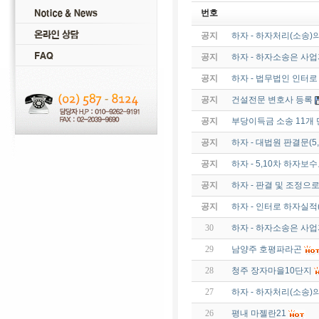
번호
공지
하자 - 하자처리(소송)
공지
하자 - 하자소송은 사
공지
하자 - 법무법인 인터
공지
건설전문 변호사 등록
공지
부당이득금 소송 11개 
공지
하자 - 대법원 판결문(
공지
하자 - 5,10차 하자보수
공지
하자 - 판결 및 조정으
공지
하자 - 인터로 하자실적
30
하자 - 하자소송은 사
29
남양주 호평파라곤
28
청주 장자마을10단지
27
하자 - 하자처리(소송)
26
평내 마젤란21