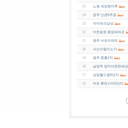
25
노원 세양청마루
24
공주 신관5주공
23
아이파크삼성
22
이천송정 동양파라곤
21
원주 서초아파트
20
서산수림미소가
19
광주 중흥2차
18
남양주 양지이편한세상
17
상암월드컵6단지
16
마포 휴먼시아2단지