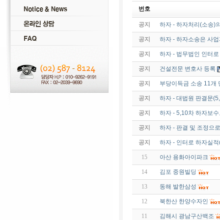
번호
공지
하자 - 하자처리(소송)
공지
하자 - 하자소송은 사
공지
하자 - 법무법인 인터
공지
건설전문 변호사 등록
공지
부당이득금 소송 11개 
공지
하자 - 대법원 판결문(
공지
하자 - 5,10차 하자보수
공지
하자 - 판결 및 조정으
공지
하자 - 인터로 하자실적
15
아산 용화아이파크
14
김포 중원빌딩
13
동해 발한삼성
12
북한산 한양수자인
11
김해시 광남구산백조