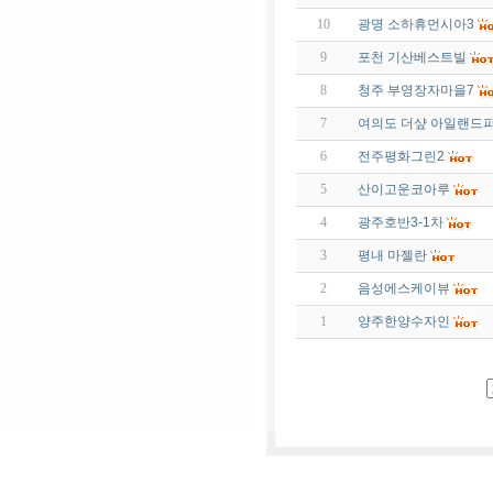
10
광명 소하휴먼시아3
9
포천 기산베스트빌
8
청주 부영장자마을7
7
여의도 더샾 아일랜드
6
전주평화그린2
5
산이고운코아루
4
광주호반3-1차
3
평내 마젤란
2
음성에스케이뷰
1
양주한양수자인