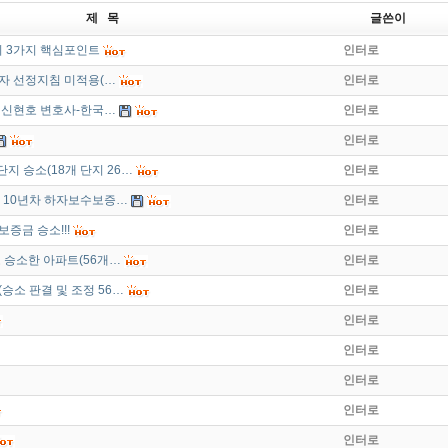
제 목
글쓴이
의 3가지 핵심포인트
인터로
업자 선정지침 미적용(…
인터로
로 신현호 변호사-한국…
인터로
인터로
단지 승소(18개 단지 26…
인터로
5, 10년차 하자보수보증…
인터로
보증금 승소!!!
인터로
로 승소한 아파트(56개…
인터로
(승소 판결 및 조정 56…
인터로
인터로
인터로
인터로
인터로
인터로